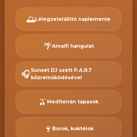
🌅
Lélegzetelállító naplemente
🌴
Amalfi hangulat
Sunset DJ szett P.A.R.T
🎧
közreműködésével
🫒
Mediterrán tapasok
🍷
Borok, koktélok