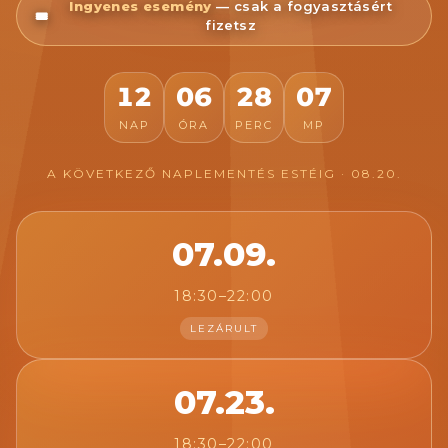
Ingyenes esemény
— csak a fogyasztásért
🎟️
fizetsz
12
06
28
03
NAP
ÓRA
PERC
MP
A KÖVETKEZŐ NAPLEMENTÉS ESTÉIG · 08.20.
07.09.
18:30–22:00
LEZÁRULT
07.23.
18:30–22:00