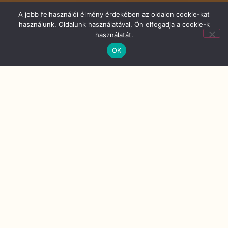
A jobb felhasználói élmény érdekében az oldalon cookie-kat
Nyitvatartás
használunk. Oldalunk használatával, Ön elfogadja a cookie-k
használatát.
Asztalfoglalás
OK