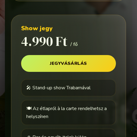
Show jegy
4.990 Ft
/ fő
JEGYVÁSÁRLÁS
🎤 Stand-up show Trabarnával
🍽️ Az étlapról à la carte rendelhetsz a
helyszínen