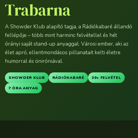
Trabarna
A Showder Klub alapító tagja, a Rádiókabaré állandó
fellépője – több mint harminc felvétellel és hét
órányi saját stand-up anyaggal. Városi ember, aki az
élet apró, ellentmondásos pillanatait kelti életre
humorral és öniróniával.
SHOWDER KLUB
RÁDIÓKABARÉ
30+ FELVÉTEL
7 ÓRA ANYAG