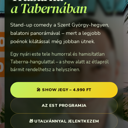
a Tabernában
Stand-up comedy a Szent György-hegyen,
balatoni panorámával – mert a legjobb
poénok kilátással még jobban ütnek.
Egy nyári este tele humorral és hamisítatlan
Taberna-hangulattal – a show alatt az étlapról
bármit rendelhetsz a helyszínen.
🎤 SHOW JEGY – 4.990 FT
AZ EST PROGRAMJA
🎁 UTALVÁNNYAL JELENTKEZEM