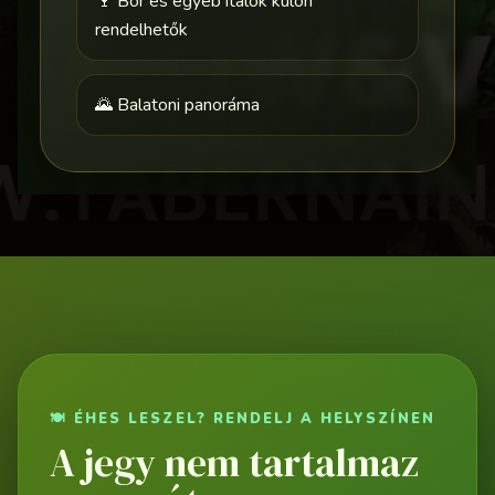
🍷 Bor és egyéb italok külön
rendelhetők
🌄 Balatoni panoráma
🍽️ ÉHES LESZEL? RENDELJ A HELYSZÍNEN
A jegy nem tartalmaz