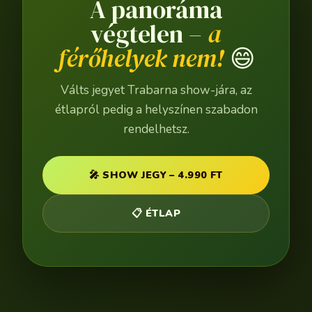
A panoráma
végtelen –
a
férőhelyek nem!
😄
Válts jegyet Trabarna show-jára, az
étlapról pedig a helyszínen szabadon
rendelhetsz.
🎤 SHOW JEGY – 4.990 FT
📋 ÉTLAP