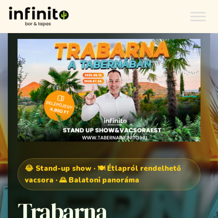
😂 Stand-up show · 🍽️ Étlapról rendelhető
vacsora · 🌄 Balatoni panoráma
Trabarna