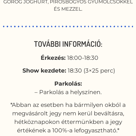
GÖRÖG JOGHURT, PIROSBOGYÓS GYÜMÖLCSÖKKEL
ÉS MEZZEL.
TOVÁBBI INFORMÁCIÓ:
Érkezés:
18:00-18:30
Show kezdete:
18:30 (3×25 perc)
Parkolás:
– Parkolás a helyszínen.
*Abban az esetben ha bármilyen okból a
megvásárolt jegy nem kerül beváltásra,
hétköznapokon éttermünkben a jegy
értékének a 100%-a lefogyasztható.*