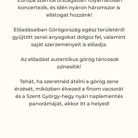
Európa számos országában folyamatosan
koncertezik, és idén nyáron háromszor is
ellátogat hozzánk!
E
lőadásaiban Görögország egész területéről
gyűjtött zenei anyagokat dolgoz fel, valamint
saját szerzeményeit is előadja.
Az előadást autentikus görög táncosok
színesítik!
Tehát, ha szeretnéd átélni a görög zene
érzését, miközben élvezed a finom vacsorát
és a Szent György-hegy nyári naplementés
panorámáját, akkor itt a helyed!