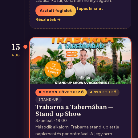
tapasai közül, korlátlan mennyiségben.
Tapas kínálat
Asztalt foglalok
Részletek →
15
AUG
● SORON KÖVETKEZŐ
4 990 FT / FŐ
STAND-UP
Trabarna a Tabernában —
Stand-up Show
Szombat · 19:00
Második alkalom: Trabarna stand-up estje
naplementés panorámával. A jegy nem