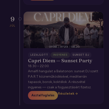
9
JÚL
LEZAJLOTT
INGYENES
SUNSET DJ
Capri Diem — Sunset Party
18:30 – 22:00
Amalfi hangulat a Balatonon: sunset DJ szett
P.A.R.T közreműködésével, mediterrán
tapasok, borok, koktélok. A részvétel
ingyenes — csak a fogyasztásért fizetsz.
Részletek →
Asztalfoglalás