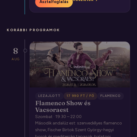
Asztalfoglalás
KORÁBBI PROGRAMOK
8
AUG
LEZAJLOTT
17 990 FT / FŐ
FLAMENCO
Flamenco Show és
Vacsoraest
Szombat · 19:30 – 22:00
Második andalúz est: szenvedélyes flamenco
show, Fischer Birtok Szent György-hegyi
borok és mediterrán tapasok, balatoni