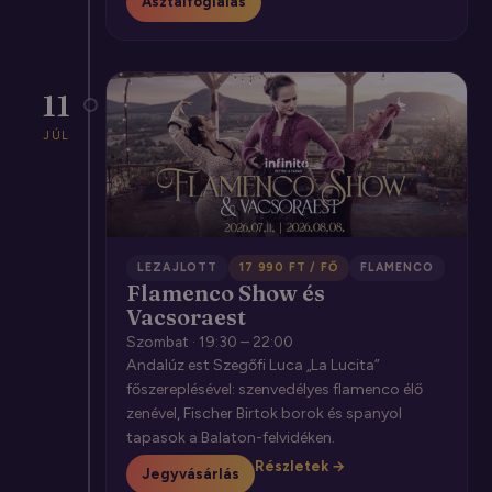
Asztalfoglalás
11
JÚL
LEZAJLOTT
17 990 FT / FŐ
FLAMENCO
Flamenco Show és
Vacsoraest
Szombat · 19:30 – 22:00
Andalúz est Szegőfi Luca „La Lucita”
főszereplésével: szenvedélyes flamenco élő
zenével, Fischer Birtok borok és spanyol
tapasok a Balaton-felvidéken.
Részletek →
Jegyvásárlás