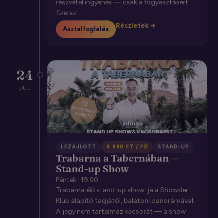
részvétel ingyenes — csak a fogyasztásért
fizetsz.
Részletek →
Asztalfoglalás
24
JÚL
LEZAJLOTT
4 990 FT / FŐ
STAND-UP
Trabarna a Tabernában —
Stand-up Show
Péntek · 19:00
Trabarna élő stand-up show-ja a Showder
Klub alapító tagjától, balatoni panorámával.
A jegy nem tartalmaz vacsorát — a show