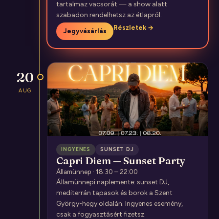
tartalmaz vacsorát — a show alatt
szabadon rendelhetsz az étlapról.
Részletek →
Jegyvásárlás
20
AUG
INGYENES
SUNSET DJ
Capri Diem — Sunset Party
Államünnep · 18:30 – 22:00
Államünnepi naplemente: sunset DJ,
mediterrán tapasok és borok a Szent
György-hegy oldalán. Ingyenes esemény,
csak a fogyasztásért fizetsz.