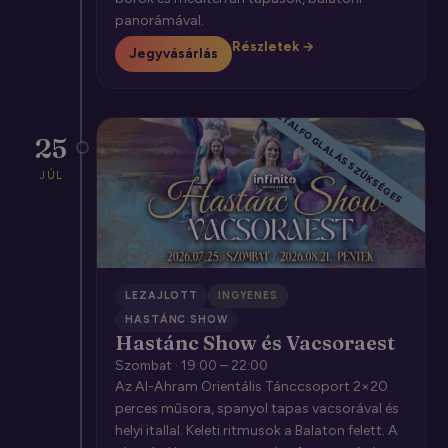
panorámával.
Részletek →
Jegyvásárlás
CSAK ASZTALFOGLALÁS SZÜKSÉGES
25
JÚL
LEZAJLOTT
INGYENES
HASTÁNC SHOW
Hastánc Show és Vacsoraest
Szombat · 19:00 – 22:00
Az Al-Ahram Orientális Tánccsoport 2×20
perces műsora, spanyol tapas vacsorával és
helyi itallal. Keleti ritmusok a Balaton felett. A