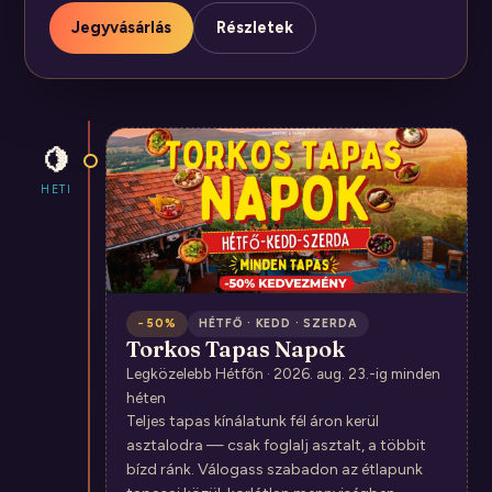
Jegyvásárlás
Részletek
🍋
HETI
−50%
HÉTFŐ · KEDD · SZERDA
Torkos Tapas Napok
Legközelebb Hétfőn · 2026. aug. 23.-ig minden
héten
Teljes tapas kínálatunk fél áron kerül
asztalodra — csak foglalj asztalt, a többit
bízd ránk. Válogass szabadon az étlapunk