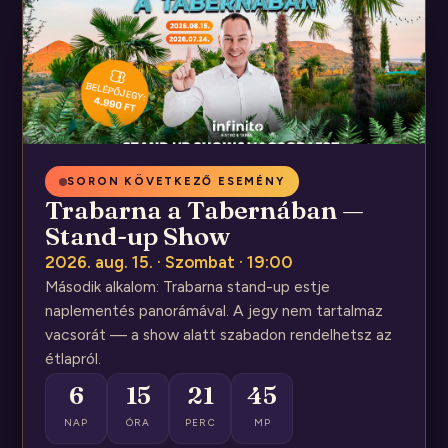
SORON KÖVETKEZŐ ESEMÉNY
Trabarna a Tabernában —
Stand-up Show
2026. aug. 15. · Szombat · 19:00
Második alkalom: Trabarna stand-up estje
naplementés panorámával. A jegy nem tartalmaz
vacsorát — a show alatt szabadon rendelhetsz az
étlapról.
6
15
21
45
NAP
ÓRA
PERC
MP