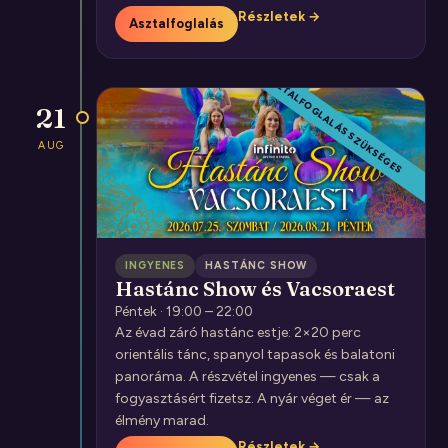
Részletek →
Asztalfoglalás
CSAK ASZTALFOGLALÁS SZÜKSÉGES
21
AUG
INGYENES
HASTÁNC SHOW
Hastánc Show és Vacsoraest
Péntek · 19:00 – 22:00
Az évad záró hastánc estje: 2×20 perc
orientális tánc, spanyol tapasok és balatoni
panoráma. A részvétel ingyenes — csak a
fogyasztásért fizetsz. A nyár véget ér — az
élmény marad.
Részletek →