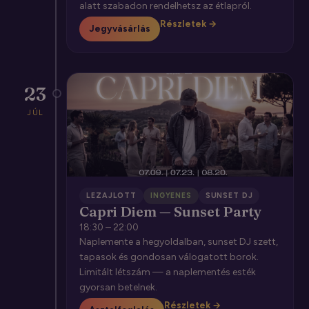
alatt szabadon rendelhetsz az étlapról.
Részletek →
Jegyvásárlás
23
JÚL
LEZAJLOTT
INGYENES
SUNSET DJ
Capri Diem — Sunset Party
18:30 – 22:00
Naplemente a hegyoldalban, sunset DJ szett,
tapasok és gondosan válogatott borok.
Limitált létszám — a naplementés esték
gyorsan betelnek.
Részletek →