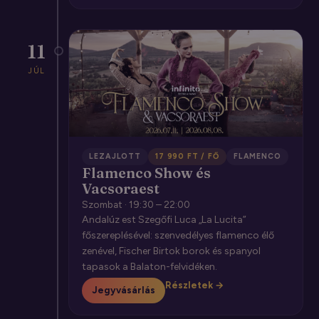
11
JÚL
LEZAJLOTT
17 990 FT / FŐ
FLAMENCO
Flamenco Show és
Vacsoraest
Szombat · 19:30 – 22:00
Andalúz est Szegőfi Luca „La Lucita”
főszereplésével: szenvedélyes flamenco élő
zenével, Fischer Birtok borok és spanyol
tapasok a Balaton-felvidéken.
Részletek →
Jegyvásárlás