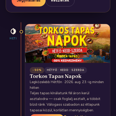
Jegyvásárlás
Részletek
🍋
HETI
−50%
HÉTFŐ · KEDD · SZERDA
Torkos Tapas Napok
Legközelebb Hétfőn · 2026. aug. 23.-ig minden
héten
Teljes tapas kínálatunk fél áron kerül
asztalodra — csak foglalj asztalt, a többit
bízd ránk. Válogass szabadon az étlapunk
tapasai közül, korlátlan mennyiségben.