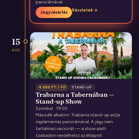
panorámával.
Részletek →
Jegyvásárlás
15
AUG
4 990 FT / FŐ
STAND-UP
Trabarna a Tabernában —
Stand-up Show
Szombat · 19:00
Második alkalom: Trabarna stand-up estje
naplementés panorámával. A jegy nem
tartalmaz vacsorát — a show alatt
szabadon rendelhetsz az étlapról.