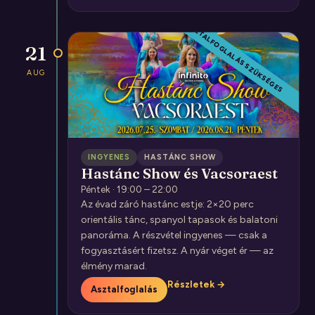
CSAK ASZTALFOGLALÁS SZÜKSÉGES
21
AUG
INGYENES
HASTÁNC SHOW
Hastánc Show és Vacsoraest
Péntek · 19:00 – 22:00
Az évad záró hastánc estje: 2×20 perc
orientális tánc, spanyol tapasok és balatoni
panoráma. A részvétel ingyenes — csak a
fogyasztásért fizetsz. A nyár véget ér — az
élmény marad.
Részletek →
Asztalfoglalás