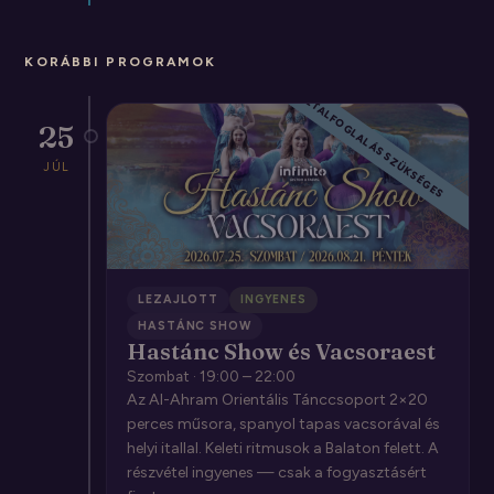
KORÁBBI PROGRAMOK
CSAK ASZTALFOGLALÁS SZÜKSÉGES
25
JÚL
LEZAJLOTT
INGYENES
HASTÁNC SHOW
Hastánc Show és Vacsoraest
Szombat · 19:00 – 22:00
Az Al-Ahram Orientális Tánccsoport 2×20
perces műsora, spanyol tapas vacsorával és
helyi itallal. Keleti ritmusok a Balaton felett. A
részvétel ingyenes — csak a fogyasztásért