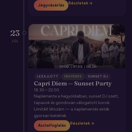
Részletek →
Jegyvásárlás
23
JÚL
LEZAJLOTT
INGYENES
SUNSET DJ
Capri Diem — Sunset Party
18:30 – 22:00
Naplemente a hegyoldalban, sunset DJ szett,
tapasok és gondosan válogatott borok.
Limitált létszám — a naplementés esték
gyorsan betelnek.
Részletek →
Asztalfoglalás