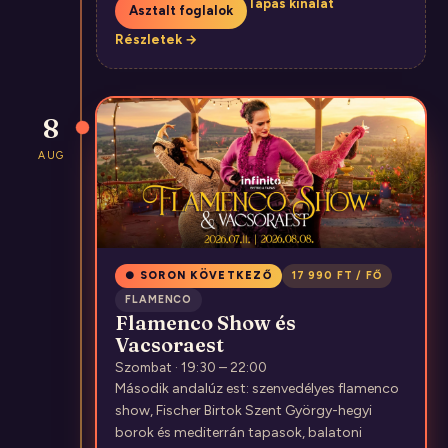
Tapas kínálat
Asztalt foglalok
Részletek →
8
AUG
● SORON KÖVETKEZŐ
17 990 FT / FŐ
FLAMENCO
Flamenco Show és
Vacsoraest
Szombat · 19:30 – 22:00
Második andalúz est: szenvedélyes flamenco
show, Fischer Birtok Szent György-hegyi
borok és mediterrán tapasok, balatoni