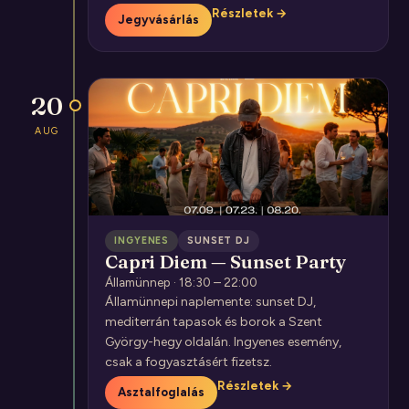
Részletek →
Jegyvásárlás
20
AUG
INGYENES
SUNSET DJ
Capri Diem — Sunset Party
Államünnep · 18:30 – 22:00
Államünnepi naplemente: sunset DJ,
mediterrán tapasok és borok a Szent
György-hegy oldalán. Ingyenes esemény,
csak a fogyasztásért fizetsz.
Részletek →
Asztalfoglalás