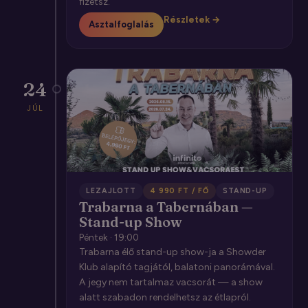
fizetsz.
Részletek →
Asztalfoglalás
24
JÚL
LEZAJLOTT
4 990 FT / FŐ
STAND-UP
Trabarna a Tabernában —
Stand-up Show
Péntek · 19:00
Trabarna élő stand-up show-ja a Showder
Klub alapító tagjától, balatoni panorámával.
A jegy nem tartalmaz vacsorát — a show
alatt szabadon rendelhetsz az étlapról.