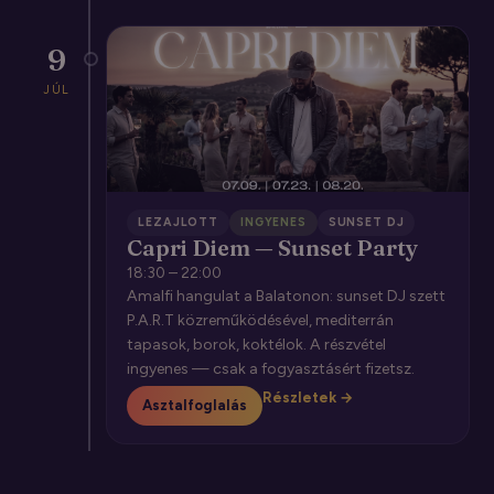
9
JÚL
LEZAJLOTT
INGYENES
SUNSET DJ
Capri Diem — Sunset Party
18:30 – 22:00
Amalfi hangulat a Balatonon: sunset DJ szett
P.A.R.T közreműködésével, mediterrán
tapasok, borok, koktélok. A részvétel
ingyenes — csak a fogyasztásért fizetsz.
Részletek →
Asztalfoglalás