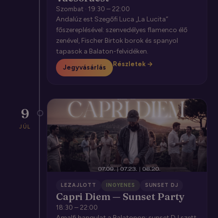
Szombat · 19:30 – 22:00
Andalúz est Szegőfi Luca „La Lucita”
főszereplésével: szenvedélyes flamenco élő
zenével, Fischer Birtok borok és spanyol
tapasok a Balaton-felvidéken.
Részletek →
Jegyvásárlás
9
JÚL
LEZAJLOTT
INGYENES
SUNSET DJ
Capri Diem — Sunset Party
18:30 – 22:00
Amalfi hangulat a Balatonon: sunset DJ szett