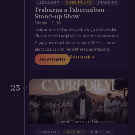
LEZAJLOTT
4 990 FT / FŐ
STAND-UP
Trabarna a Tabernában —
Stand-up Show
Péntek · 19:00
Trabarna élő stand-up show-ja a Showder
Klub alapító tagjától, balatoni panorámával.
A jegy nem tartalmaz vacsorát — a show
alatt szabadon rendelhetsz az étlapról.
Részletek →
Jegyvásárlás
23
JÚL
LEZAJLOTT
INGYENES
SUNSET DJ