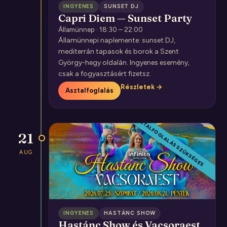
INGYENES
SUNSET DJ
Capri Diem — Sunset Party
Államünnep · 18:30 – 22:00
Államünnepi naplemente: sunset DJ,
mediterrán tapasok és borok a Szent
György-hegy oldalán. Ingyenes esemény,
csak a fogyasztásért fizetsz.
Részletek →
Asztalfoglalás
CSAK ASZTALFOGLALÁS SZÜKSÉGES
21
AUG
INGYENES
HASTÁNC SHOW
Hastánc Show és Vacsoraest