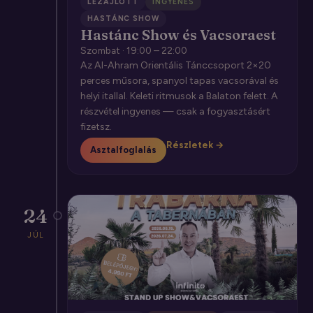
LEZAJLOTT
INGYENES
HASTÁNC SHOW
Hastánc Show és Vacsoraest
Szombat · 19:00 – 22:00
Az Al-Ahram Orientális Tánccsoport 2×20
perces műsora, spanyol tapas vacsorával és
helyi itallal. Keleti ritmusok a Balaton felett. A
részvétel ingyenes — csak a fogyasztásért
fizetsz.
Részletek →
Asztalfoglalás
24
JÚL