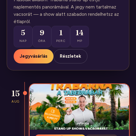
naplementés panorámával. A jegy nem tartalmaz
vacsorát — a show alatt szabadon rendelhetsz az
étlapról.
5
9
1
14
NAP
ÓRA
PERC
MP
Jegyvásárlás
Részletek
15
AUG