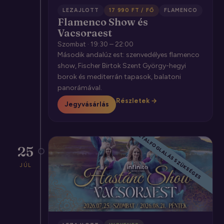
LEZAJLOTT
17 990 FT / FŐ
FLAMENCO
Flamenco Show és
Vacsoraest
Szombat · 19:30 – 22:00
Második andalúz est: szenvedélyes flamenco
show, Fischer Birtok Szent György-hegyi
borok és mediterrán tapasok, balatoni
panorámával.
Részletek →
Jegyvásárlás
CSAK ASZTALFOGLALÁS SZÜKSÉGES
25
JÚL