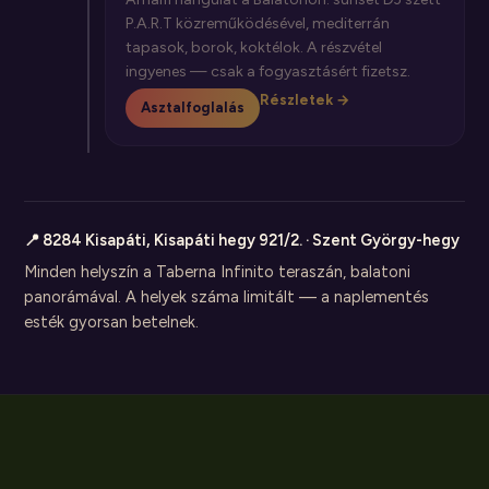
P.A.R.T közreműködésével, mediterrán
tapasok, borok, koktélok. A részvétel
ingyenes — csak a fogyasztásért fizetsz.
Részletek →
Asztalfoglalás
📍 8284 Kisapáti, Kisapáti hegy 921/2. · Szent György-hegy
Minden helyszín a Taberna Infinito teraszán, balatoni
panorámával. A helyek száma limitált — a naplementés
esték gyorsan betelnek.