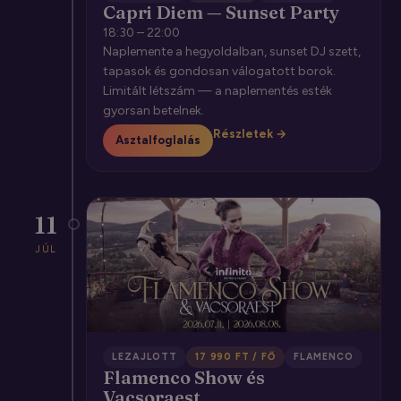
Capri Diem — Sunset Party
18:30 – 22:00
Naplemente a hegyoldalban, sunset DJ szett,
tapasok és gondosan válogatott borok.
Limitált létszám — a naplementés esték
gyorsan betelnek.
Részletek →
Asztalfoglalás
11
JÚL
LEZAJLOTT
17 990 FT / FŐ
FLAMENCO
Flamenco Show és
Vacsoraest