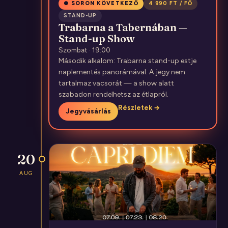
● SORON KÖVETKEZŐ
4 990 FT / FŐ
STAND-UP
Trabarna a Tabernában —
Stand-up Show
Szombat · 19:00
Második alkalom: Trabarna stand-up estje
naplementés panorámával. A jegy nem
tartalmaz vacsorát — a show alatt
szabadon rendelhetsz az étlapról.
Részletek →
Jegyvásárlás
20
AUG