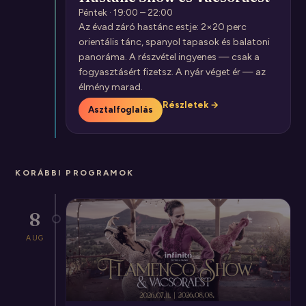
Péntek · 19:00 – 22:00
Az évad záró hastánc estje: 2×20 perc
orientális tánc, spanyol tapasok és balatoni
panoráma. A részvétel ingyenes — csak a
fogyasztásért fizetsz. A nyár véget ér — az
élmény marad.
Részletek →
Asztalfoglalás
KORÁBBI PROGRAMOK
8
AUG