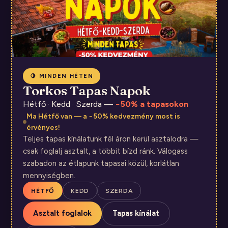
🍋 MINDEN HÉTEN
Torkos Tapas Napok
Hétfő · Kedd · Szerda —
−50% a tapasokon
Ma Hétfő van — a −50% kedvezmény most is
érvényes!
Teljes tapas kínálatunk fél áron kerül asztalodra —
csak foglalj asztalt, a többit bízd ránk. Válogass
szabadon az étlapunk tapasai közül, korlátlan
mennyiségben.
HÉTFŐ
KEDD
SZERDA
Asztalt foglalok
Tapas kínálat