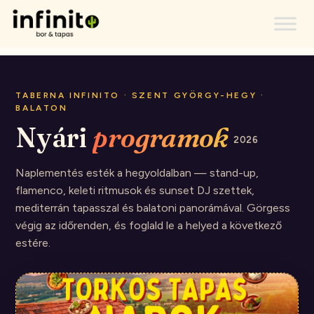
TABERNA INFINITO · SZENT GYÖRGY-HEGY ·
BALATON
Nyári
programok
2026
Naplementés esték a hegyoldalban — stand-up,
flamenco, keleti ritmusok és sunset DJ szettek,
mediterrán tapasszal és balatoni panorámával. Görgess
végig az időrenden, és foglald le a helyed a következő
estére.