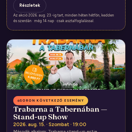
Részletek
Az akció 2026. aug. 23.-ig tart, minden héten hétfőn, kedden
és szerdán · még 14 nap · csak asztalfoglalással.
SORON KÖVETKEZŐ ESEMÉNY
Trabarna a Tabernában —
Stand-up Show
2026. aug. 15. · Szombat · 19:00
Második alkalom: Trabarna stand-up estje