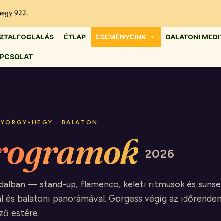
hegy 922.
ZTALFOGLALÁS
ÉTLAP
ESEMÉNYEINK
BALATONI MEDI
PCSOLAT
 GYÖRGY-HEGY · BALATON
rogramok
2026
alban — stand-up, flamenco, keleti ritmusok és suns
l és balatoni panorámával. Görgess végig az időrenden
ző estére.