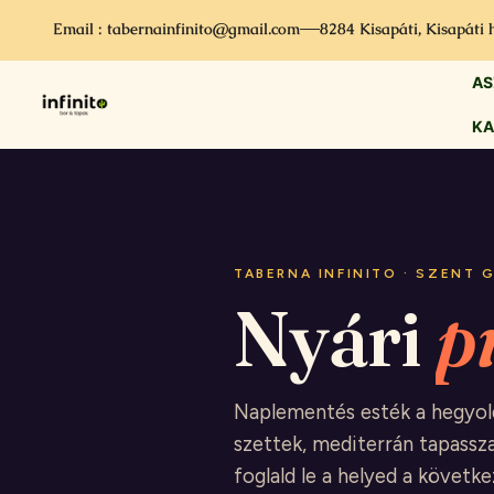
Email : tabernainfinito@gmail.com
8284 Kisapáti, Kisapáti 
AS
KA
TABERNA INFINITO · SZENT
Nyári
p
Naplementés esték a hegyold
szettek, mediterrán tapassza
foglald le a helyed a követke