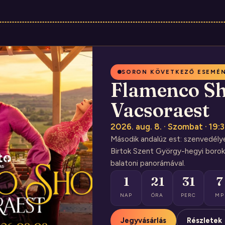
SORON KÖVETKEZŐ ESEMÉ
Flamenco Sh
Vacsoraest
2026. aug. 8. · Szombat · 19:
Második andalúz est: szenvedély
Birtok Szent György-hegyi borok
balatoni panorámával.
1
21
31
6
NAP
ÓRA
PERC
MP
Jegyvásárlás
Részletek