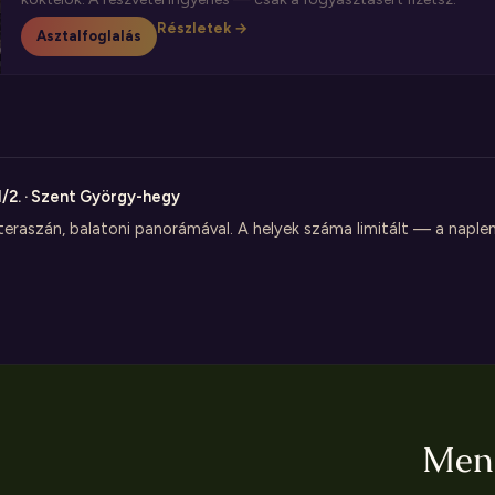
Részletek →
Asztalfoglalás
1/2. · Szent György-hegy
 teraszán, balatoni panorámával. A helyek száma limitált — a napl
Men