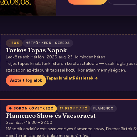
−50%
HÉTFŐ · KEDD · SZERDA
Torkos Tapas Napok
Legközelebb Hétfőn · 2026. aug. 23.-ig minden héten
Teljes tapas kínálatunk fél áron kerül asztalodra — csak foglalj aszt
szabadon az étlapunk tapasai közül, korlátlan mennyiségben.
Tapas kínálat
Részletek →
Asztalt foglalok
● SORON KÖVETKEZŐ
17 990 FT / FŐ
FLAMENCO
Flamenco Show és Vacsoraest
Szombat · 19:30 – 22:00
Második andalúz est: szenvedélyes flamenco show, Fischer Birtok 
mediterrán tapasok, balatoni panorámával.