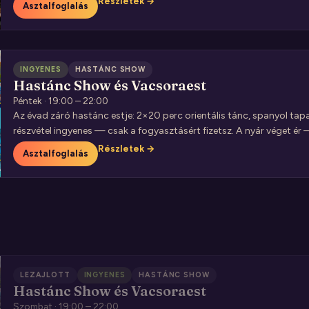
Részletek →
Asztalfoglalás
INGYENES
HASTÁNC SHOW
Hastánc Show és Vacsoraest
Péntek · 19:00 – 22:00
Az évad záró hastánc estje: 2×20 perc orientális tánc, spanyol ta
részvétel ingyenes — csak a fogyasztásért fizetsz. A nyár véget ér
Részletek →
Asztalfoglalás
LEZAJLOTT
INGYENES
HASTÁNC SHOW
Hastánc Show és Vacsoraest
Szombat · 19:00 – 22:00