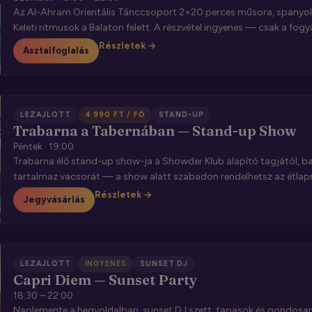
Az Al-Ahram Orientális Tánccsoport 2×20 perces műsora, spanyol ta
Keleti ritmusok a Balaton felett. A részvétel ingyenes — csak a fogy
Részletek →
Asztalfoglalás
LEZAJLOTT
4 990 FT / FŐ
STAND-UP
Trabarna a Tabernában — Stand-up Show
Péntek · 19:00
Trabarna élő stand-up show-ja a Showder Klub alapító tagjától, b
tartalmaz vacsorát — a show alatt szabadon rendelhetsz az étlapr
Részletek →
Jegyvásárlás
LEZAJLOTT
INGYENES
SUNSET DJ
Capri Diem — Sunset Party
18:30 – 22:00
Naplemente a hegyoldalban, sunset DJ szett, tapasok és gondosan 