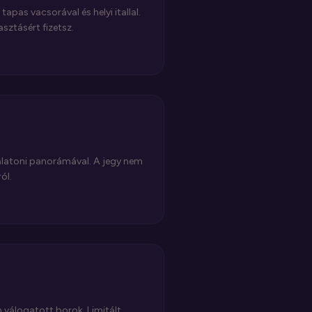
pas vacsorával és helyi itallal.
asztásért fizetsz.
alatoni panorámával. A jegy nem
ól.
válogatott borok. Limitált