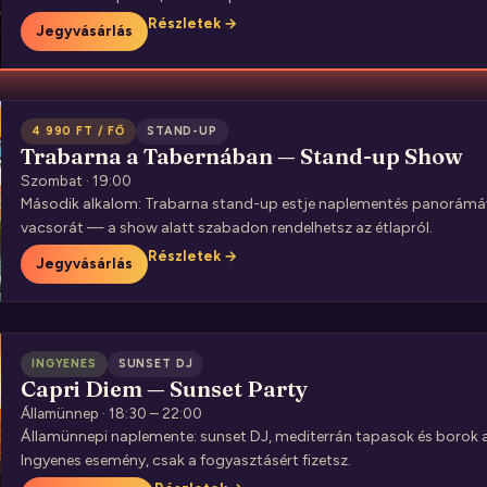
Részletek →
Jegyvásárlás
4 990 FT / FŐ
STAND-UP
Trabarna a Tabernában — Stand-up Show
Szombat · 19:00
Második alkalom: Trabarna stand-up estje naplementés panorámáv
vacsorát — a show alatt szabadon rendelhetsz az étlapról.
Részletek →
Jegyvásárlás
INGYENES
SUNSET DJ
Capri Diem — Sunset Party
Államünnep · 18:30 – 22:00
Államünnepi naplemente: sunset DJ, mediterrán tapasok és borok 
Ingyenes esemény, csak a fogyasztásért fizetsz.