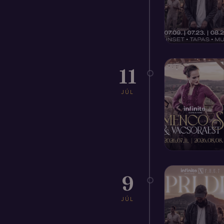
11
JÚL
9
JÚL