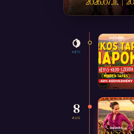
🍋
HETI
8
AUG