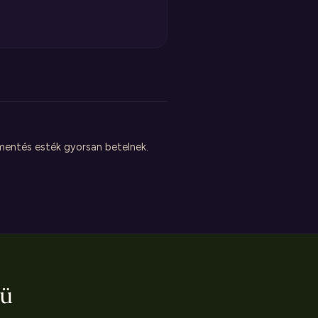
ementés esték gyorsan betelnek.
ü