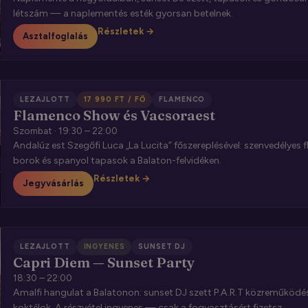
létszám — a naplementés esték gyorsan betelnek.
Részletek →
Asztalfoglalás
LEZAJLOTT
17 990 FT / FŐ
FLAMENCO
Flamenco Show és Vacsoraest
Szombat · 19:30 – 22:00
Andalúz est Szegőfi Luca „La Lucita” főszereplésével: szenvedélyes f
borok és spanyol tapasok a Balaton-felvidéken.
Részletek →
Jegyvásárlás
LEZAJLOTT
INGYENES
SUNSET DJ
Capri Diem — Sunset Party
18:30 – 22:00
Amalfi hangulat a Balatonon: sunset DJ szett P.A.R.T közreműködés
koktélok. A részvétel ingyenes — csak a fogyasztásért fizetsz.