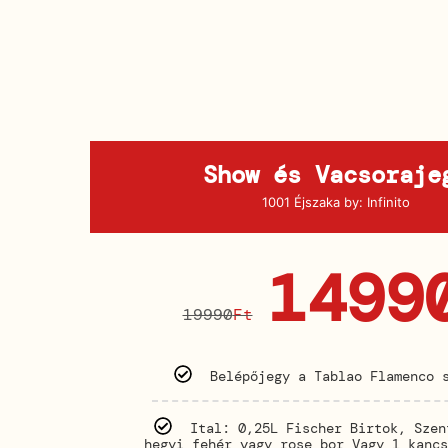
Show és Vacsoraje
1001 Éjszaka by: Infinito
1499
19990
Ft
Belépőjegy a Tablao Flamenco 
Ital: 0,25L Fischer Birtok, Szen
hegyi fehér vagy rose bor Vagy 1 kancs