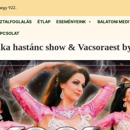
hegy 922.
ZTALFOGLALÁS
ÉTLAP
ESEMÉNYEINK
BALATONI MEDI
PCSOLAT
aka hastánc show & Vacsoraest by