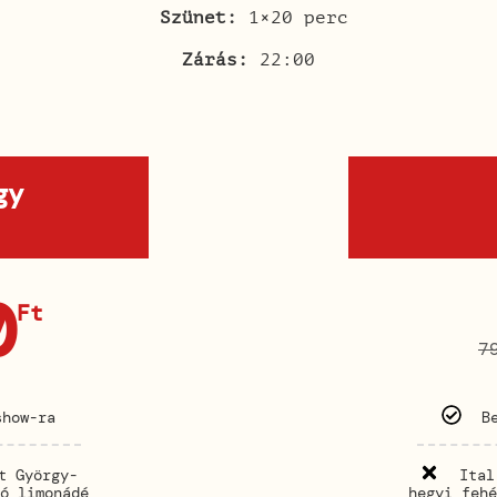
Szünet:
1×20 perc
Zárás:
22:00
gy
0
Ft
7
show-ra
B
t György-
Ital
ó limonádé
hegyi fehé