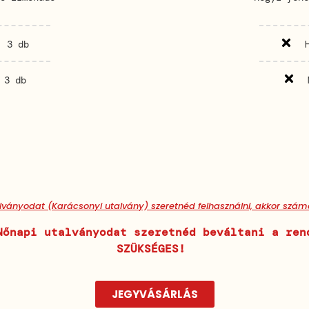
: 3 db
 3 db
ányodat (Karácsonyi utalvány) szeretnéd felhasználni, akkor szám
Nőnapi utalványodat szeretnéd beváltani a ren
SZÜKSÉGES!
JEGYVÁSÁRLÁS