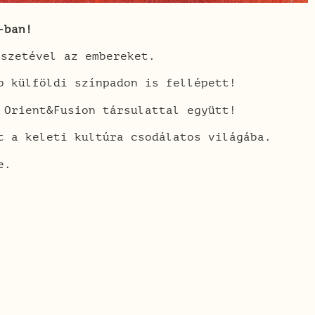
-ban!
észetével az embereket.
b külföldi színpadon is fellépett!
 Orient&Fusion társulattal együtt!
t a keleti kultúra csodálatos világába.
ze.
0