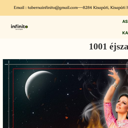
Email : tabernainfinito@gmail.com
8284 Kisapáti, Kisapáti 
AS
KA
1001 éjsz