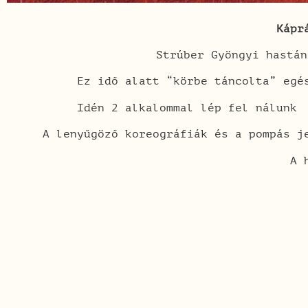
Kápr
Strúber Gyöngyi hastán
Ez idő alatt “körbe táncolta” egé
Idén 2 alkalommal lép fel nálunk
A lenyűgöző koreográfiák és a pompás j
A 