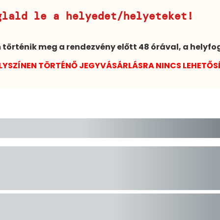
glald le a helyedet/helyeteket!
örténik meg a rendezvény előtt 48 órával, a helyfo
LYSZÍNEN TÖRTÉNŐ JEGYVÁSÁRLÁSRA NINCS LEHETŐS