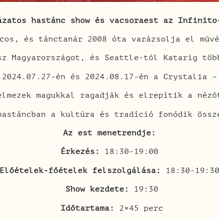
ázatos hastánc show és vacsoraest az Infinito
cos, és tánctanár 2008 óta varázsolja el műv
sz Magyarországot, és Seattle-től Katarig töb
2024.07.27-én és 2024.08.17-én a Crystalia –
elmezek magukkal ragadják és elrepítik a néző
hastáncban a kultúra és tradíció fonódik öss
Az est menetrendje:
Érkezés:
18:30-19:00
Előételek-főételek felszolgálása:
18:30-19:3
Show kezdete:
19:30
Időtartama:
2×45 perc