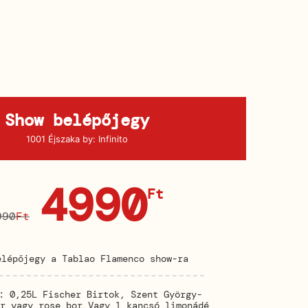
Show belépőjegy
1001 Éjszaka by: Infinito
4990
Ft
990
Ft
elépőjegy a Tablao Flamenco show-ra
: 0,25L Fischer Birtok, Szent György-
r vagy rose bor Vagy 1 kancsó limonádé