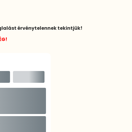
glalást érvénytelennek tekintjük!
ÉG!